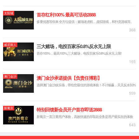
8个教研室
北京市首批重点建设
yl7703永利集团官网
一级学科博士学位
授权点